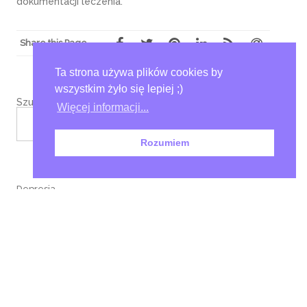
dokumentacji leczenia.
Share this Page
Ta strona używa plików cookies by
wszystkim żyło się lepiej ;)
Szukaj
Więcej informacji...
SZUKAJ
Rozumiem
Depresja
grupa prywatna
Jak zacząć?
Kontakt